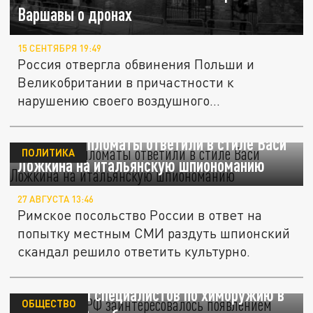
Варшавы о дронах
15 СЕНТЯБРЯ 19:49
Россия отвергла обвинения Польши и
Великобритании в причастности к
нарушению своего воздушного
пространства...
Русские дипломаты ответили в стиле Васи
ПОЛИТИКА
Ложкина на итальянскую шпиономанию
27 АВГУСТА 13:46
Римское посольство России в ответ на
попытку местным СМИ раздуть шпионский
скандал решило ответить культурно.
Посольство РФ заинтересовалось
появлением специалистов по химоружию в
ОБЩЕСТВО