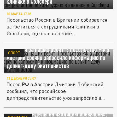
клинике в Солсбери
10 МАРТА 17:05
Посольство России в Британии собирается
встретиться с сотрудниками клиники в
Солсбери, где шло лечение...
"Болеем за наших ребят": Посольство РФ в
СПОРТ
Австрии срочно запросило информацию по
допинг-делу биатлонистов
13 ДЕКАБРЯ 05:07
Посол РФ в Австрии Дмитрий Любинский
сообщил, что российское
диппредставительство уже запросило в
срочном...
«Лимит Манделы на изоляцию превышен»: