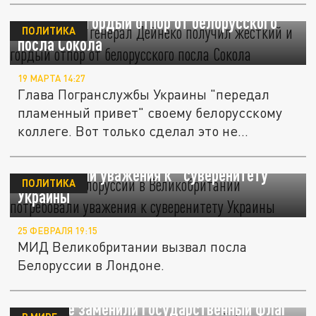
Украинский генерал Дейнеко получил
жёсткий и гордый отпор от белорусского
ПОЛИТИКА
посла Сокола
19 МАРТА 14:27
Глава Погранслужбы Украины "передал
пламенный привет" своему белорусскому
коллеге. Вот только сделал это не...
От посла Белоруссии в Великобритании
потребовали уважения к "суверенитету"
ПОЛИТИКА
Украины
25 ФЕВРАЛЯ 19:15
МИД Великобритании вызвал посла
Белоруссии в Лондоне.
В Днепре заменили государственный флаг