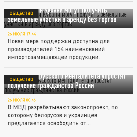
Предприятия Кубани могут получить
ОБЩЕСТВО
земельные участки в аренду без торгов
26 ИЮЛЯ 17:44
Новая мера поддержки доступна для
производителей 154 наименований
импортозамещающей продукции.
Носителям русского менталитета упростят
ОБЩЕСТВО
получение гражданства России
26 ИЮЛЯ 08:46
В МВД разрабатывают законопроект, по
которому белорусов и украинцев
предлагается освободить от
собеседования...