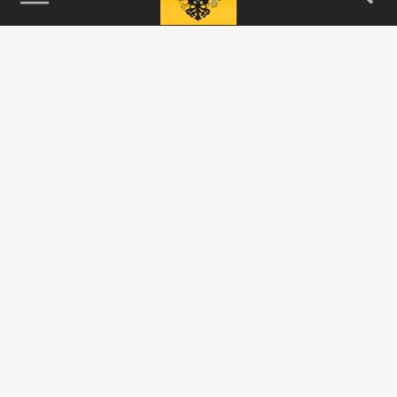
115093, г. Москва, переулок Партийный,
д.1, к.57, стр.3, эт.1, пом.I, ком.45