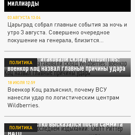
миллиарды
03 АВГУСТА 13:04
Царьград собрал главные события за ночь и
утро 3 августа. Совершено очередное
покушение на генерала, близится...
Почему ВСУ атаковали склад Wildberries:
ПОЛИТИКА
военкор Коц назвал главные причины удара
18 ИЮЛЯ 12:59
Военкор Коц разъяснил, почему ВСУ
нанесли удар по логистическим центрам
Wildberries.
"Европа на последнем издыхании": Скотт
Риттер жестко высказался после саммита
ПОЛИТИКА
НАТО