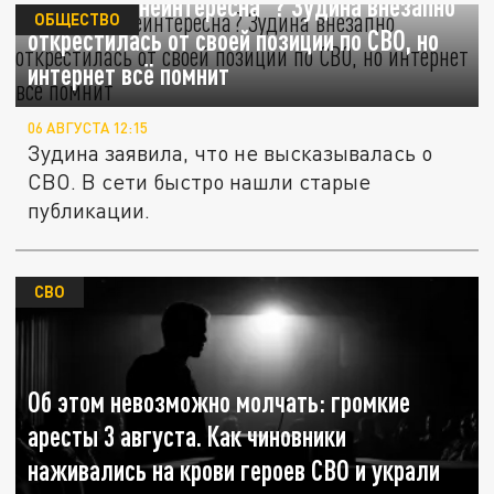
"Политика неинтересна"? Зудина внезапно
ОБЩЕСТВО
открестилась от своей позиции по СВО, но
интернет всё помнит
06 АВГУСТА 12:15
Зудина заявила, что не высказывалась о
СВО. В сети быстро нашли старые
публикации.
СВО
Об этом невозможно молчать: громкие
аресты 3 августа. Как чиновники
наживались на крови героев СВО и украли