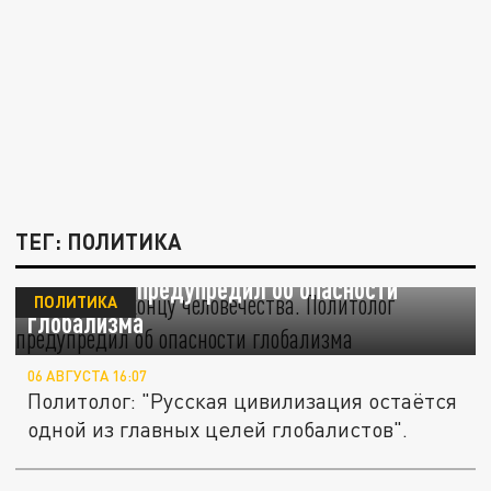
ТЕГ: ПОЛИТИКА
"Это путь к концу человечества".
Политолог предупредил об опасности
ПОЛИТИКА
глобализма
06 АВГУСТА 16:07
Политолог: "Русская цивилизация остаётся
одной из главных целей глобалистов".