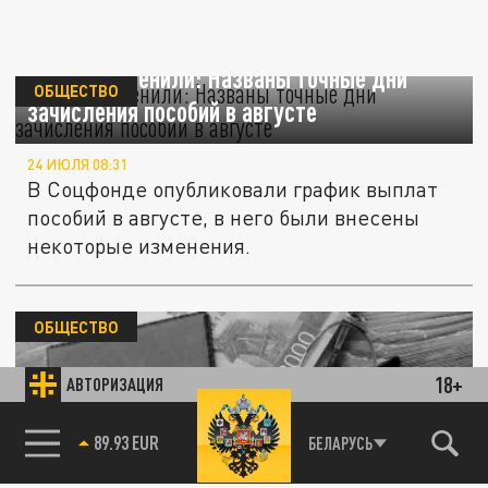
График изменили: Названы точные дни
ОБЩЕСТВО
зачисления пособий в августе
24 ИЮЛЯ 08:31
В Соцфонде опубликовали график выплат
пособий в августе, в него были внесены
некоторые изменения.
ОБЩЕСТВО
18+
АВТОРИЗАЦИЯ
85.64 BRENT
БЕЛАРУСЬ