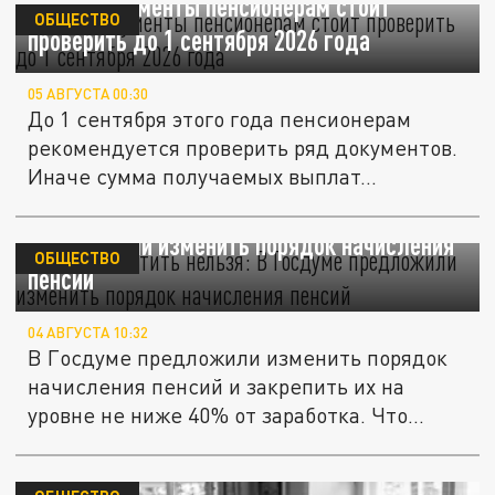
Какие документы пенсионерам стоит
ОБЩЕСТВО
проверить до 1 сентября 2026 года
05 АВГУСТА 00:30
До 1 сентября этого года пенсионерам
рекомендуется проверить ряд документов.
Иначе сумма получаемых выплат...
"Меньше платить нельзя": В Госдуме
предложили изменить порядок начисления
ОБЩЕСТВО
пенсий
04 АВГУСТА 10:32
В Госдуме предложили изменить порядок
начисления пенсий и закрепить их на
уровне не ниже 40% от заработка. Что...