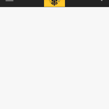
115093, г. Москва, переулок Партийный,
д.1, к.57, стр.3, эт.1, пом.I, ком.45