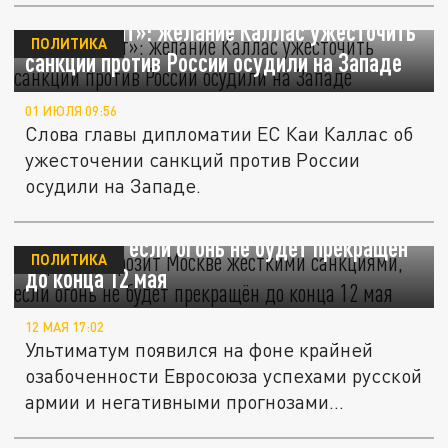
«Она бредит»: желание Каллас ужесточить
ПОЛИТИКА
санкции против России осудили на Западе
01 ИЮЛЯ 09:56
Слова главы дипломатии ЕС Каи Каллас об
ужесточении санкций против России
осудили на Западе.
Германия грозит Москве жесткими
санкциями, если огонь не будет прекращён
ПОЛИТИКА
до конца 12 мая
12 МАЯ 17:02
Ультиматум появился на фоне крайней
озабоченности Евросоюза успехами русской
армии и негативными прогнозами...