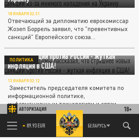
18 ЯНВАРЯ 02:31
Отвечающий за дипломатию еврокомиссар
Жозеп Боррель заявил, что "превентивных
санкций" Европейского союза...
Депутат Госдумы рассказал, что страшнее
новых санкций против России - жуткая
ПОЛИТИКА
инфляция в США!
13 ЯНВАРЯ 02:12
Заместитель председателя комитета по
информационной политике,
информационным технологиям и связи,
18+
АВТОРИЗАЦИЯ
ведущий...
Американские конгрессмены предложили
постоянно "жалобить" Россию Немцовым:
89.93 EUR
БЕЛАРУСЬ
ПОЛИТИКА
"Во время любых контактов с