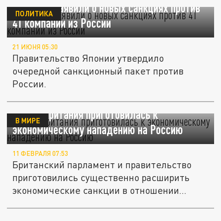
В Японии заявили о новых санкциях против
ПОЛИТИКА
41 компании из России
21 ИЮНЯ 05:30
Правительство Японии утвердило
очередной санкционный пакет против
России.
Великобритания приготовилась к
В МИРЕ
экономическому нападению на Россию
11 ФЕВРАЛЯ 07:53
Британский парламент и правительство
приготовились существенно расширить
экономические санкции в отношении...