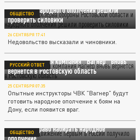
Создателей резерва обороны Ростовской
области и народного ополчения решили
ОБЩЕСТВО
проверить силовики
26 СЕНТЯБРЯ 17:41
Недовольство высказали и чиновники.
Частная военная компания "Вагнер" вновь
РУССКИЙ ОТВЕТ
вернётся в Ростовскую область
25 СЕНТЯБРЯ 07:35
Опытные инструкторы ЧВК "Вагнер" будут
готовить народное ополчение к боям на
Дону, если появится враг.
Ростовское движение первым в России
получило право набирать народное
ОБЩЕСТВО
ополчение