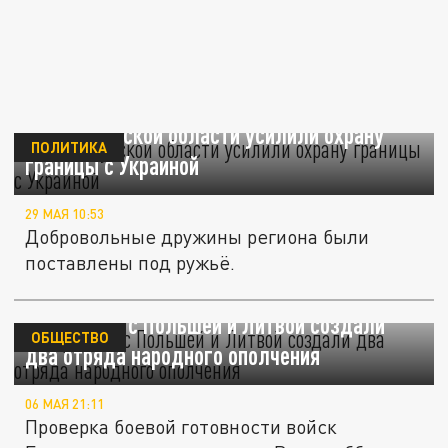
Власти Курской области усилили охрану
ПОЛИТИКА
границы с Украиной
29 МАЯ 10:53
Добровольные дружины региона были
поставлены под ружьё.
На границе с Польшей и Литвой создали
ОБЩЕСТВО
два отряда народного ополчения
06 МАЯ 21:11
Проверка боевой готовности войск