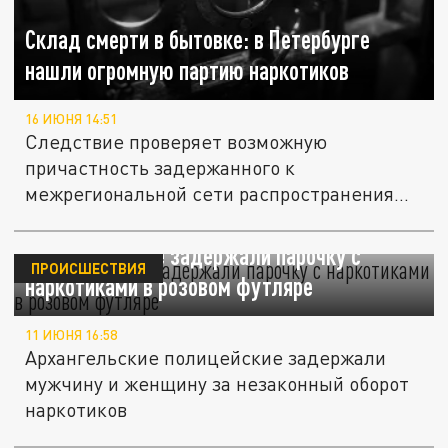
Склад смерти в бытовке: в Петербурге
нашли огромную партию наркотиков
16 ИЮНЯ 14:51
Следствие проверяет возможную
причастность задержанного к
межрегиональной сети распространения
наркотиков.
В Архангельске задержали парочку с
ПРОИСШЕСТВИЯ
наркотиками в розовом футляре
11 ИЮНЯ 16:58
Архангельские полицейские задержали
мужчину и женщину за незаконный оборот
наркотиков