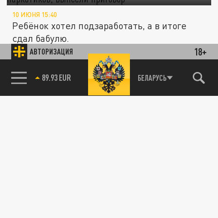
10 ИЮНЯ 15:40
Ребёнок хотел подзаработать, а в итоге
сдал бабулю.
18+
АВТОРИЗАЦИЯ
ОБЩЕСТВО
85.64 BRENT
БЕЛАРУСЬ
Даванков: подростки покупают наркотики
легче, чем алкоголь
06 ИЮНЯ 20:08
Политик акцентировал внимание на том,
что существует целая вереница причин,