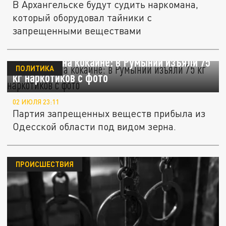
В Архангельске будут судить наркомана,
который оборудовал тайники с
запрещенными веществами
Зеленский на кокаине: в Румынии изъяли 75
ПОЛИТИКА
кг наркотиков с фото
02 ИЮЛЯ 23:11
Партия запрещенных веществ прибыла из
Одесской области под видом зерна.
ПРОИСШЕСТВИЯ