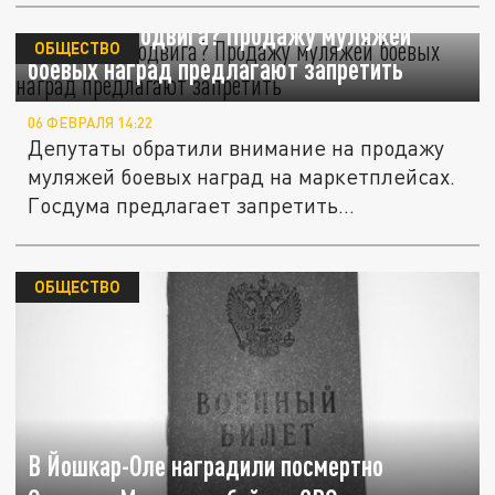
Имитация подвига? Продажу муляжей
ОБЩЕСТВО
боевых наград предлагают запретить
06 ФЕВРАЛЯ 14:22
Депутаты обратили внимание на продажу
муляжей боевых наград на маркетплейсах.
Госдума предлагает запретить...
ОБЩЕСТВО
В Йошкар-Оле наградили посмертно