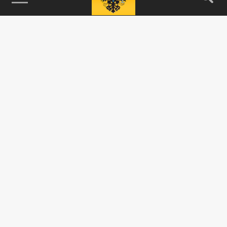
115093, г. Москва, переулок Партийный,
д.1, к.57, стр.3, эт.1, пом.I, ком.45