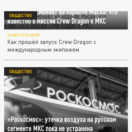
Русский космонавт на корабле Маска: что
ОБЩЕСТВО
известно о миссии Crew Dragon к МКС
01 АВГУСТА 20:55
Как прошёл запуск Crew Dragon с
международным экипажем.
ОБЩЕСТВО
«Роскосмос»: утечка воздуха на русском
сегменте МКС пока не устранена