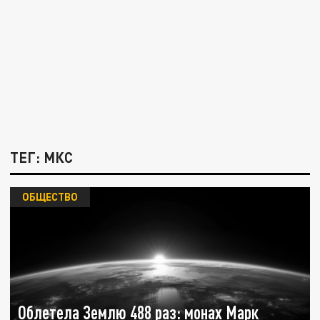
ТЕГ: МКС
ОБЩЕСТВО
Облетела Землю 488 раз: монах Марк