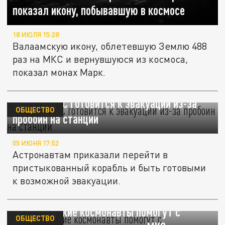
показал икону, побывавшую в космосе
18 ИЮЛЯ 15:28
Валаамскую икону, облетевшую Землю 488
раз на МКС и вернувшуюся из космоса,
показал монах Марк.
Экипаж МКС готовится к эвакуации из-за
ОБЩЕСТВО
пробоин на станции
05 ИЮНЯ 17:52
Астронавтам приказали перейти в
пристыкованный корабль и быть готовыми
к возможной эвакуации.
NASA: русские космонавты помогут с
ОБЩЕСТВО