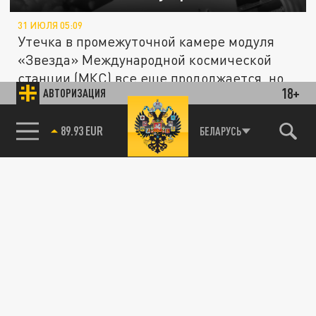
31 ИЮЛЯ 05:09
Утечка в промежуточной камере модуля
«Звезда» Международной космической
станции (МКС) все еще продолжается, но...
18+
АВТОРИЗАЦИЯ
85.64 BRENT
НАУКА
БЕЛАРУСЬ
Тайная миссия: после заявлений Трампа
глава Роскосмоса Баканов отправился в
США. Для чего?
30 ИЮЛЯ 17:05