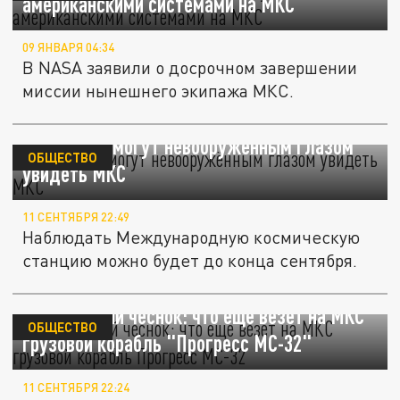
американскими системами на МКС
09 ЯНВАРЯ 04:34
В NASA заявили о досрочном завершении
миссии нынешнего экипажа МКС.
Москвичи смогут невооружённым глазом
ОБЩЕСТВО
увидеть МКС
11 СЕНТЯБРЯ 22:49
Наблюдать Международную космическую
станцию можно будет до конца сентября.
Космический чеснок: что еще везет на МКС
ОБЩЕСТВО
грузовой корабль "Прогресс МС-32"
11 СЕНТЯБРЯ 22:24