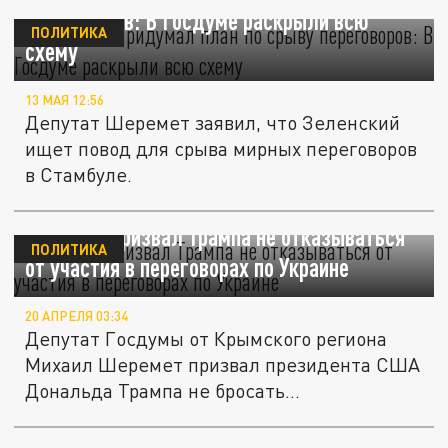
переговоров: В Госдуме раскрыли всю
ПОЛИТИКА
схему
13 МАЯ 12:56
Депутат Шеремет заявил, что Зеленский
ищет повод для срыва мирных переговоров
в Стамбуле.
Шеремет призвал Трампа не отказываться
ПОЛИТИКА
от участия в переговорах по Украине
20 АПРЕЛЯ 03:34
Депутат Госдумы от Крымского региона
Михаил Шеремет призвал президента США
Дональда Трампа не бросать...