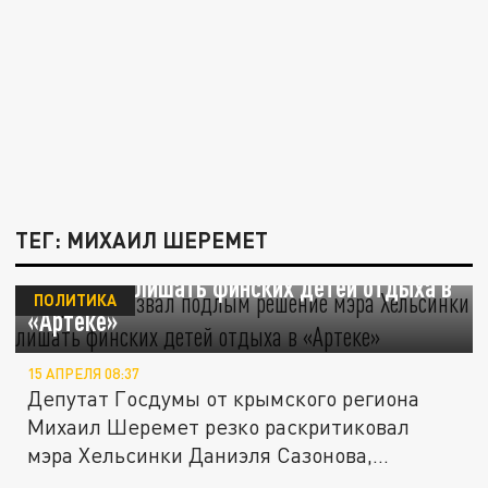
ТЕГ: МИХАИЛ ШЕРЕМЕТ
Шеремет назвал подлым решение мэра
Хельсинки лишать финских детей отдыха в
ПОЛИТИКА
«Артеке»
15 АПРЕЛЯ 08:37
Депутат Госдумы от крымского региона
Михаил Шеремет резко раскритиковал
мэра Хельсинки Даниэля Сазонова,...