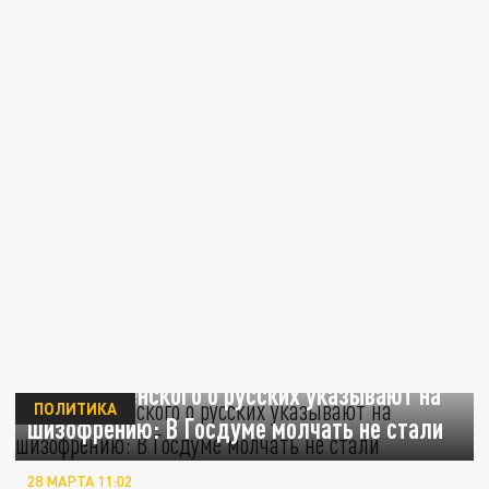
Слова Зеленского о русских указывают на
ПОЛИТИКА
шизофрению: В Госдуме молчать не стали
28 МАРТА 11:02