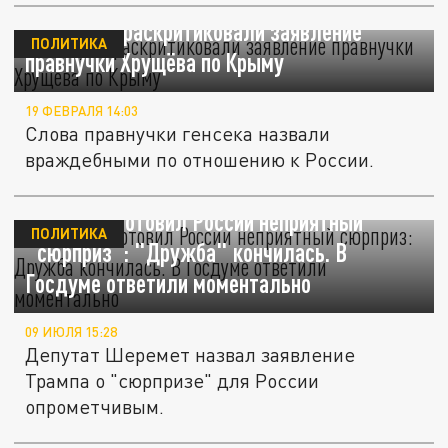
В Госдуме раскритиковали заявление
ПОЛИТИКА
правнучки Хрущёва по Крыму
19 ФЕВРАЛЯ 14:03
Слова правнучки генсека назвали
враждебными по отношению к России.
Трамп подготовил России неприятный
ПОЛИТИКА
"сюрприз": "Дружба" кончилась. В
Госдуме ответили моментально
09 ИЮЛЯ 15:28
Депутат Шеремет назвал заявление
Трампа о "сюрпризе" для России
опрометчивым.
Зеленский придумал план по срыву