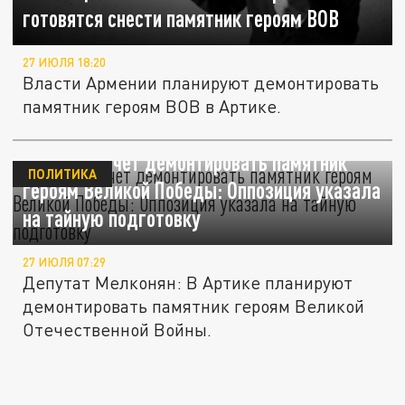
готовятся снести памятник героям ВОВ
27 ИЮЛЯ 18:20
Власти Армении планируют демонтировать
памятник героям ВОВ в Артике.
Армения хочет демонтировать памятник
ПОЛИТИКА
героям Великой Победы: Оппозиция указала
на тайную подготовку
27 ИЮЛЯ 07:29
Депутат Мелконян: В Артике планируют
демонтировать памятник героям Великой
Отечественной Войны.