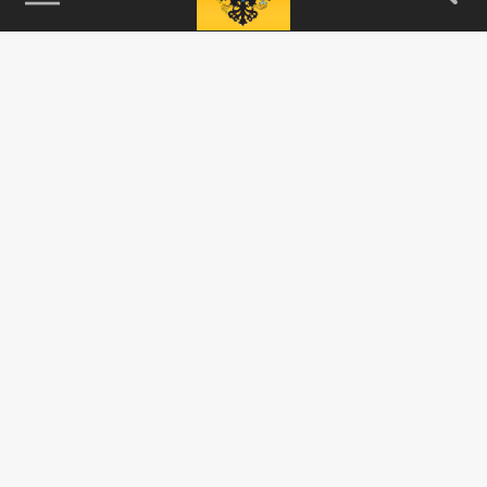
115093, г. Москва, переулок Партийный,
д.1, к.57, стр.3, эт.1, пом.I, ком.45