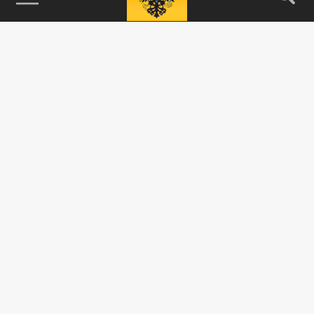
115093, г. Москва, переулок Партийный,
д.1, к.57, стр.3, эт.1, пом.I, ком.45