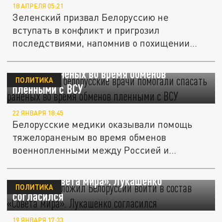
18 АПРЕЛЯ 05:21
Зеленский призвал Белоруссию не
вступать в конфликт и пригрозил
последствиями, напомнив о похищении
Мадуро.
Лукашенко: белорусские врачи помогали
спасать раненых во время обменов
ПОЛИТИКА
пленными с ВСУ
22 ЯНВАРЯ 18:45
Белорусские медики оказывали помощь
тяжелораненым во время обменов
военнопленными между Россией и
Украиной.
Трамп предложил Белоруссии войти в
состав «Совета мира». Лукашенко
ПОЛИТИКА
согласился
19 ЯНВАРЯ 17:33