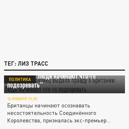
ТЕГ: ЛИЗ ТРАСС
Лиз Трасс наконец выдала правду о
Британии: "Люди начинают что-то
ПОЛИТИКА
подозревать"
16 ЯНВАРЯ 13:28
Британцы начинают осознавать
несостоятельность Соединённого
Королевства, призналась экс-премьер
Трасс