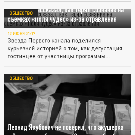
Якубович рассказал, как терял сознание на
ОБЩЕСТВО
съемках «Поля чудес» из-за отравления
12 ИЮНЯ 01:17
Звезда Первого канала поделился
курьезной историей о том, как дегустация
гостинцев от участницы программы...
ОБЩЕСТВО
Леонид Якубович не поверил, что акушерка