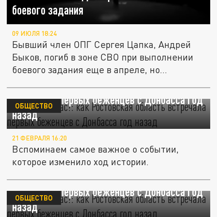
боевого задания
09 ИЮЛЯ 18:24
Бывший член ОПГ Сергея Цапка, Андрей
Быков, погиб в зоне СВО при выполнении
боевого задания еще в апреле, но...
"Защитите нас!": как Ростовская область
встречала первых беженцев с Донбасса год
ОБЩЕСТВО
назад
21 ФЕВРАЛЯ 16:20
Вспоминаем самое важное о событии,
которое изменило ход истории.
"Защитите нас!": как Ростовская область
встречала первых беженцев с Донбасса год
ОБЩЕСТВО
назад