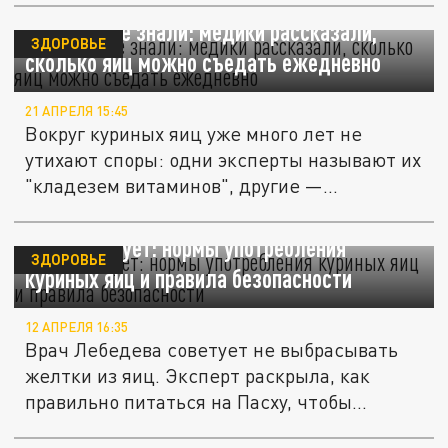
Вы точно не знали: медики рассказали,
ЗДОРОВЬЕ
сколько яиц можно съедать ежедневно
21 АПРЕЛЯ 15:45
Вокруг куриных яиц уже много лет не
утихают споры: одни эксперты называют их
"кладезем витаминов", другие —...
Врач советует: нормы употребления
ЗДОРОВЬЕ
куриных яиц и правила безопасности
12 АПРЕЛЯ 16:35
Врач Лебедева советует не выбрасывать
желтки из яиц. Эксперт раскрыла, как
правильно питаться на Пасху, чтобы...