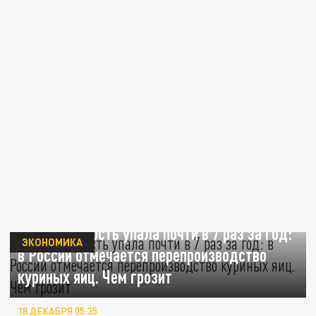
Рентабельность упала почти в 7 раз за год:
ЭКОНОМИКА
в России отмечается перепроизводство
куриных яиц. Чем грозит
18 ДЕКАБРЯ 05:35