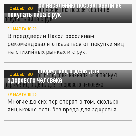
Перед Пасхой населению посоветовали не
ОБЩЕСТВО
покупать яйца с рук
31 МАРТА 18:20
В преддверии Пасхи россиянам
рекомендовали отказаться от покупки яиц
на стихийных рынках и с рук.
Эндокринолог Белоусова назвала
безопасную норму яиц в день для
ОБЩЕСТВО
здорового человека
29 МАРТА 18:30
Многие до сих пор спорят о том, сколько
яиц можно есть без вреда для здоровья.