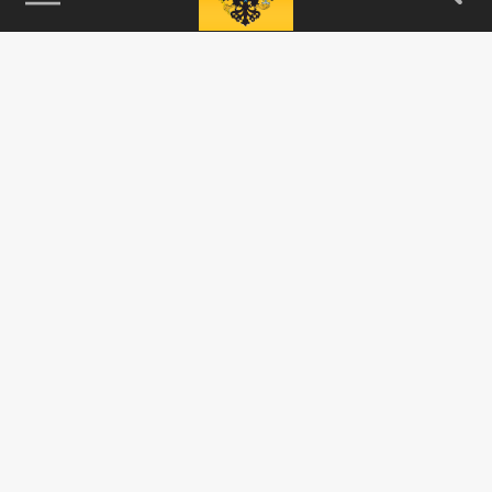
115093, г. Москва, переулок Партийный,
д.1, к.57, стр.3, эт.1, пом.I, ком.45