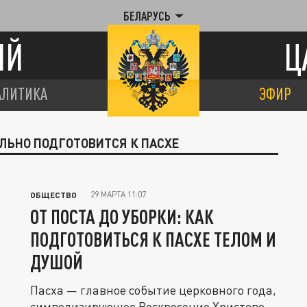
БЕЛАРУСЬ
ИЙ
Ц
АЛИТИКА
ЭФИР
ИЛЬНО ПОДГОТОВИТСЯ К ПАСХЕ
29 МАРТА 11:07
ОБЩЕСТВО
ОТ ПОСТА ДО УБОРКИ: КАК
ПОДГОТОВИТЬСЯ К ПАСХЕ ТЕЛОМ И
ДУШОЙ
Пасха — главное событие церковного года,
символизирующее Воскресение Христово.