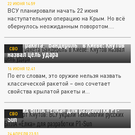
22 ИЮНЯ 14:59
ВСУ планировали начать 22 июня
наступательную операцию на Крым. Но всё
обернулось неожиданным поворотом....
Новая ракета "Бандероль" в Киеве: Кнутов
СВО
назвал цель удара
16 ИЮНЯ 12:41
По его словам, это оружие нельзя назвать
классической ракетой – оно сочетает
свойства крылатой ракеты и...
Эксперт Кнутов: ВСУ украли технологии
русских БПЛА «Ёлка» для разработки P1-
СВО
Sun
24 АПРЕЛЯ 23:51