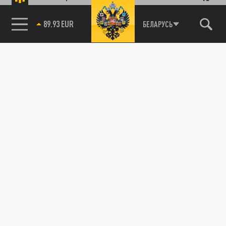
04 ЯНВАРЯ 18:01
Своим прогнозом, как будет развиваться
85.64 BRENT
БЕЛАРУСЬ
наступление ВС РФ в зоне проведения
СВО, поделился военный аналитик...
ТЕХНОЛОГИИ
Голуби-дроны для СВО: эксперт Кнутов
раскрыл их боевой потенциал
26 НОЯБРЯ 17:08
Такие биодроны в будущем смогут