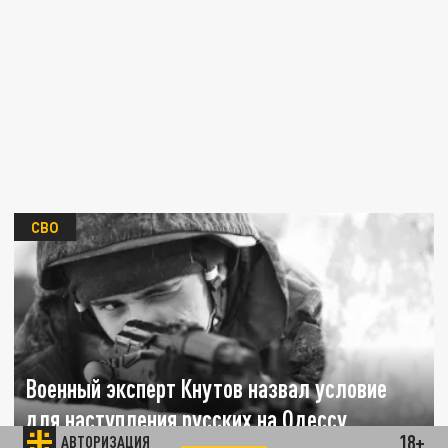
СВО
Военный эксперт Кнутов назвал условие
для наступления русских на Одессу
18+
АВТОРИЗАЦИЯ