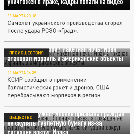
уничтожен в Ираке, кадры попали на видео
30 МАРТА 23:18
Самолёт украинского производства сгорел
после удара РСЗО «Град».
Ормуз под угрозой? Ракетная ночь: Иран
ПРОИСШЕСТВИЯ
атаковал Израиль и американские объекты
21 МАРТА 16:39
КСИР сообщил о применении
баллистических ракет и дронов, США
перебрасывают морпехов в регион.
Паники не нужно: Япония призвала граждан
ОБЩЕСТВО
не скупать туалетную бумагу из-за
ситуации вокруг Ирака