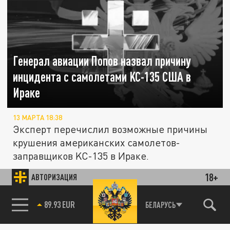
Генерал авиации Попов назвал причину
инцидента с самолетами KC-135 США в
Ираке
13 МАРТА 18:38
Эксперт перечислил возможные причины
крушения американских самолетов-
заправщиков KC-135 в Ираке.
18+
АВТОРИЗАЦИЯ
Вся страна без электричества: Ирак
ПОЛИТИКА
89.93 EUR
охватил полный блэкаут
БЕЛАРУСЬ
85.64 BRENT
04 МАРТА 21:43