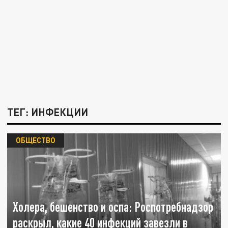
ТЕГ: ИНФЕКЦИИ
ОБЩЕСТВО
Холера, бешенство и оспа: Роспотребнадзор
раскрыл, какие 40 инфекций завезли в