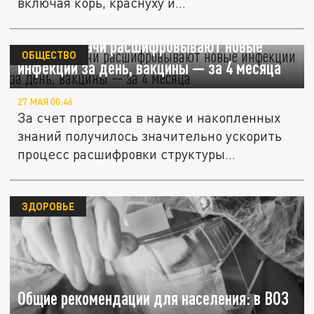
включая корь, краснуху и...
Русские врачи расшифровывают новые
ОБЩЕСТВО
инфекции за день, вакцины — за 4 месяца
27 МАЯ 00:46
За счет прогресса в науке и накопленных
знаний получилось значительно ускорить
процесс расшифровки структуры...
ЗДОРОВЬЕ
Общие рекомендации для населения: в ВОЗ