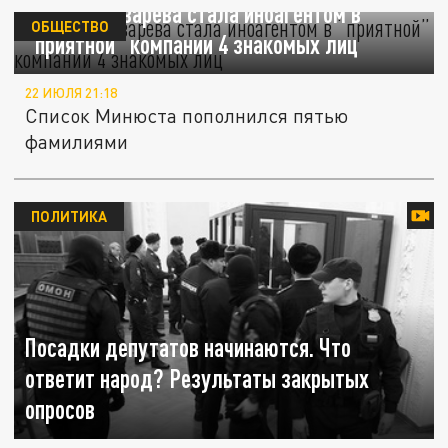
Татьяна Лазарева стала иноагентом в
ОБЩЕСТВО
“приятной” компании 4 знакомых лиц
22 ИЮЛЯ 21:18
Список Минюста пополнился пятью
фамилиями
ПОЛИТИКА
Посадки депутатов начинаются. Что
ответит народ? Результаты закрытых
опросов