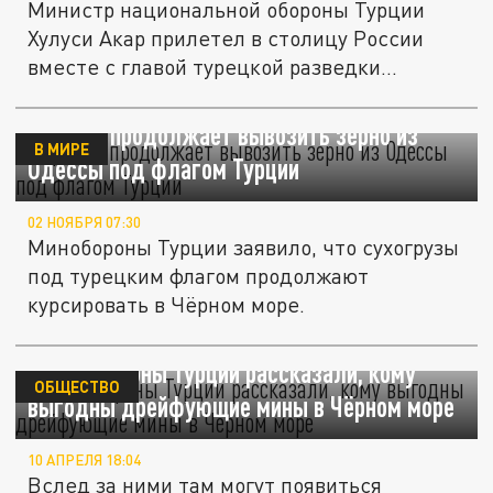
Министр национальной обороны Турции
Хулуси Акар прилетел в столицу России
вместе с главой турецкой разведки...
Украина продолжает вывозить зерно из
В МИРЕ
Одессы под флагом Турции
02 НОЯБРЯ 07:30
Минобороны Турции заявило, что сухогрузы
под турецким флагом продолжают
курсировать в Чёрном море.
В Минобороны Турции рассказали, кому
ОБЩЕСТВО
выгодны дрейфующие мины в Чёрном море
10 АПРЕЛЯ 18:04
Вслед за ними там могут появиться