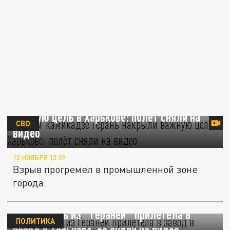
Дроны-камикадзе "Герань" накрыли
важную цель в Харькове: полёт сняли на
СВО
видео
12 НОЯБРЯ 13:39
Взрыв прогремел в промышленной зоне
города.
РГ: Очередь из "Гераней" прилетела в
ПОЛИТИКА