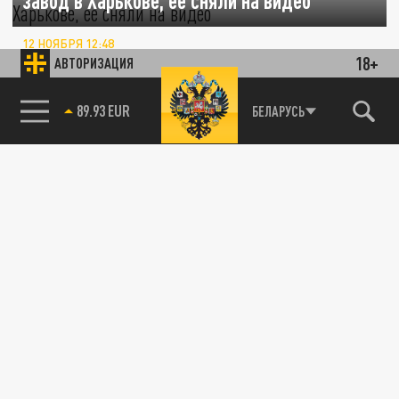
завод в Харькове, ее сняли на видео
12 НОЯБРЯ 12:48
18+
В Харькове раздались взрывы после атаки
АВТОРИЗАЦИЯ
БПЛА "Герань". Местные жители сняли на
видео, как дроны летят низко...
85.64 BRENT
БЕЛАРУСЬ
ПОЛИТИКА
"Был однолюбом": в аварии погиб беженец
из Харькова, который жил с собакой в
машине
05 НОЯБРЯ 14:24