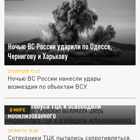
Ночью ВС России ударили по Одессе,
Чернигову и Харькову
27 АПРЕЛЯ 17:47
Ночью ВС России нанесли удары
возмездия по объектам ВСУ.
В Харькове прохожие выломали дверь
микроавтобуса ТЦК и освободили
В МИРЕ
мобилизованного
28 МАРТА 18:28
Сотрудники ТЦК пытались сопротивляться,