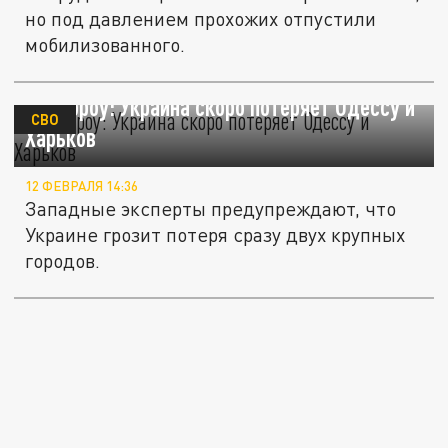
но под давлением прохожих отпустили
мобилизованного.
Доктороу: Украина скоро потеряет Одессу и
СВО
Харьков
12 ФЕВРАЛЯ 14:36
Западные эксперты предупреждают, что
Украине грозит потеря сразу двух крупных
городов.