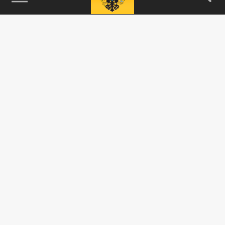
115093, г. Москва, переулок Партийный,
д.1, к.57, стр.3, эт.1, пом.I, ком.45