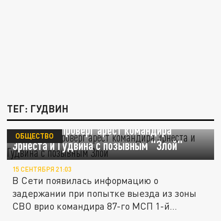
ТЕГ: ГУДВИН
Соловьёв опроверг арест командира
ОБЩЕСТВО
Эрнеста и Гудвина с позывным "Злой"
15 СЕНТЯБРЯ 21:03
В Сети появилась информацию о
задержании при попытке выезда из зоны
СВО врио командира 87-го МСП 1-й
бригады...