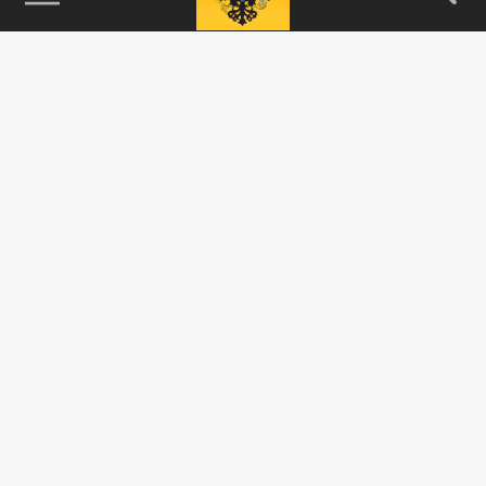
115093, г. Москва, переулок Партийный,
д.1, к.57, стр.3, эт.1, пом.I, ком.45