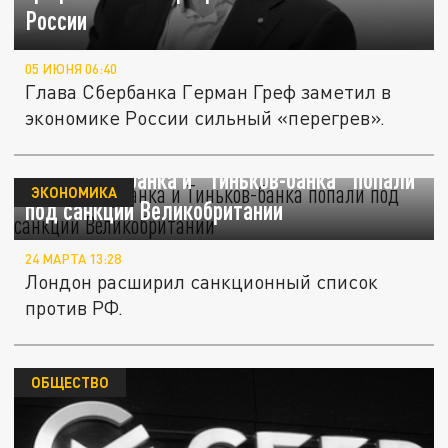
России
05 ИЮНЯ 06:40
Глава Сбербанка Герман Греф заметил в
экономике России сильный «перегрев».
Главы Сбербанка и "Тиньков-банка" попали
ЭКОНОМИКА
под санкции Великобритании
24 МАРТА 13:28
Лондон расширил санкционный список
против РФ.
ОБЩЕСТВО