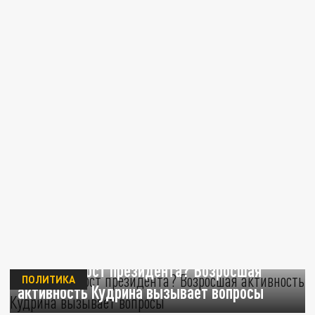
Метит на пост президента? Возросшая
ПОЛИТИКА
активность Кудрина вызывает вопросы