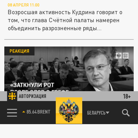
08 АПРЕЛЯ 11:00
Возросшая активность Кудрина говорит о
том, что глава Счётной палаты намерен
объединить разрозненные ряды...
РЕАКЦИЯ
18+
АВТОРИЗАЦИЯ
«Заткнули рот после слов о Грефе»: Кто
разрушает российское образование
85.64 BRENT
БЕЛАРУСЬ
05 АПРЕЛЯ 17:50