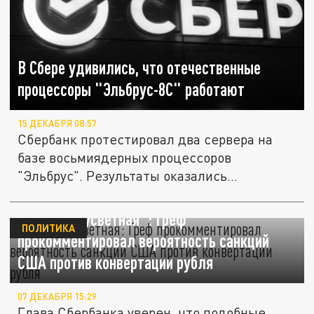
В Сбере удивились, что отечественные
процессоры "Эльбрус-8С" работают
15 ДЕКАБРЯ 08:57
Сбербанк протестировал два сервера на
базе восьмиядерных процессоров
"Эльбрус". Результаты оказались...
"Чушь несусветная": Греф
ПОЛИТИКА
прокомментировал вероятность санкций
США против конвертации рубля
07 ДЕКАБРЯ 15:29
Глава Сбербанка уверен, что подобные