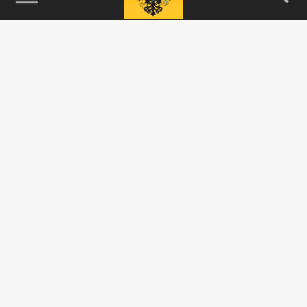
115093, г. Москва, переулок Партийный,
д.1, к.57, стр.3, эт.1, пом.I, ком.45