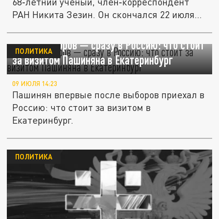
68‑летний учёный, член‑корреспондент
РАН Никита Зезин. Он скончался 22 июля
в...
После выборов — сразу в Россию: что стоит
ПОЛИТИКА
за визитом Пашиняна в Екатеринбург
09 ИЮЛЯ 14:23
Пашинян впервые после выборов приехал в
Россию: что стоит за визитом в
Екатеринбург.
ПОЛИТИКА