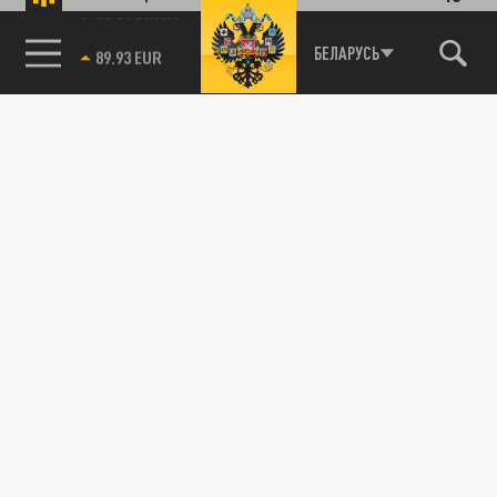
канистрой
85.64 BRENT
БЕЛАРУСЬ
07 ИЮЛЯ 09:01
В Екатеринбурге на фоне топливного
кризиса нашли оригинальный, но очень
спорный способ бороться с дефицитом...
ОБЩЕСТВО
День России в Екатеринбурге: куда сходить
и что посмотреть 12 июня
11 ИЮНЯ 14:45