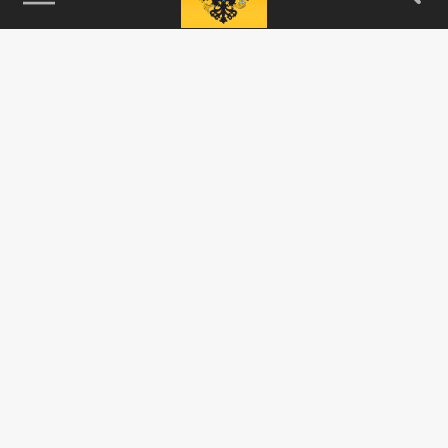
115093, г. Москва, переулок Партийный,
д.1, к.57, стр.3, эт.1, пом.I, ком.45