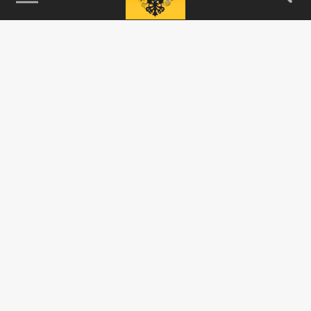
115093, г. Москва, переулок Партийный,
д.1, к.57, стр.3, эт.1, пом.I, ком.45