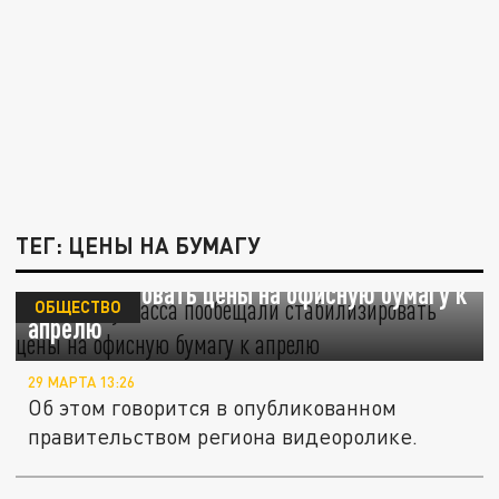
ТЕГ: ЦЕНЫ НА БУМАГУ
Власти Кузбасса пообещали
стабилизировать цены на офисную бумагу к
ОБЩЕСТВО
апрелю
29 МАРТА 13:26
Об этом говорится в опубликованном
правительством региона видеоролике.