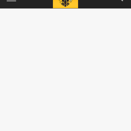
115093, г. Москва, переулок Партийный,
д.1, к.57, стр.3, эт.1, пом.I, ком.45