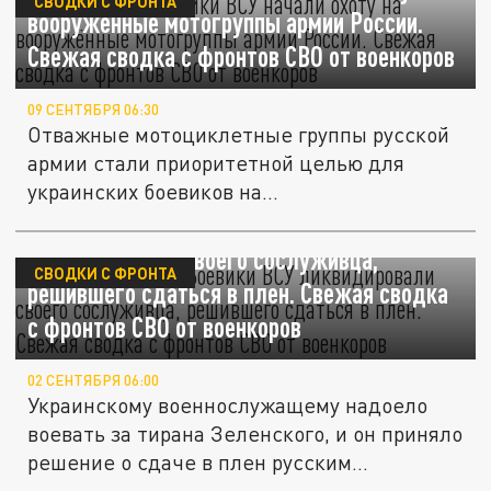
СВОДКИ С ФРОНТА
вооружённые мотогруппы армии России.
Свежая сводка с фронтов СВО от военкоров
09 СЕНТЯБРЯ 06:30
Отважные мотоциклетные группы русской
армии стали приоритетной целью для
украинских боевиков на...
Надоело воевать. Боевики ВСУ
ликвидировали своего сослуживца,
СВОДКИ С ФРОНТА
решившего сдаться в плен. Свежая сводка
с фронтов СВО от военкоров
02 СЕНТЯБРЯ 06:00
Украинскому военнослужащему надоело
воевать за тирана Зеленского, и он приняло
решение о сдаче в плен русским...