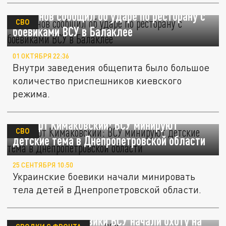
Безсонов сообщил об ударе по ресторану с
СВО
боевиками ВСУ в Балаклее
01 ОКТЯБРЯ 22:36
Внутри заведения общепита было большое
количество приспешников киевского
режима.
Эксперт Кимаковский: ВСУ минируют
СВО
детские тема в Днепропетровской области
25 СЕНТЯБРЯ 10:50
Украинские боевики начали минировать
тела детей в Днепропетровской области.
Опомнились. Боевики ВСУ начали охоту на