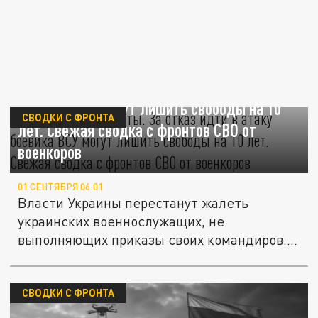
Отправят в казематы. За отказ идти в атаку
боевика ВСУ могут лишить свободы на 10
СВОДКИ С ФРОНТА
лет. Свежая сводка с фронтов СВО от
военкоров
01 СЕНТЯБРЯ 06:01
Власти Украины перестанут жалеть
украинских военнослужащих, не
выполняющих приказы своих командиров.
Чтобы...
СВОДКИ С ФРОНТА