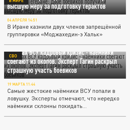
В МИРЕ
высшую меру за подготовку терактов
04 АПРЕЛЯ 14:51
В Иране казнили двух членов запрещённой
группировки «Моджахедин-э Хальк»
В рядах ВСУ кадровый кризис - наёмники
СВО
сбегают из окопов. Эксперт Гагин раскрыл
страшную участь боевиков
19 МАРТА 11:44
Самые жестокие наёмники ВСУ попали в
ловушку. Эксперты отмечают, что нередко
наёмники склонны покидать...