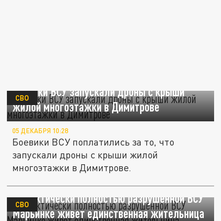
Боевики ВСУ запускали дроны с крыши
СВО
жилой многоэтажки в Димитрове
05 ДЕКАБРЯ 10:28
Боевики ВСУ поплатились за то, что
запускали дроны с крыши жилой
многоэтажки в Димитрове.
В практически полностью разрушенной ВСУ
СВО
Марьинке живет единственная жительница