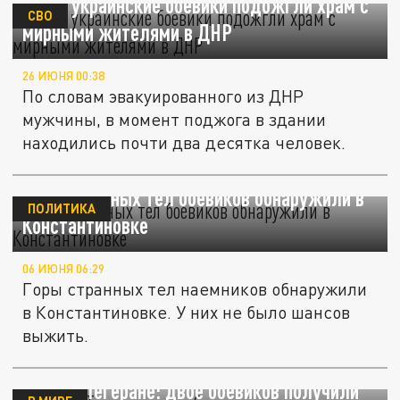
ТАСС: украинские боевики подожгли храм с
СВО
мирными жителями в ДНР
26 ИЮНЯ 00:38
По словам эвакуированного из ДНР
мужчины, в момент поджога в здании
находились почти два десятка человек.
Горы странных тел боевиков обнаружили в
ПОЛИТИКА
Константиновке
06 ИЮНЯ 06:29
Горы странных тел наемников обнаружили
в Константиновке. У них не было шансов
выжить.
Казнь в Тегеране: двое боевиков получили