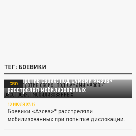
ТЕГ: БОЕВИКИ
Свои против своих: под Сумами «Азов»*
СВО
расстрелял мобилизованных
10 ИЮЛЯ 07:19
Боевики «Азова»* расстреляли
мобилизованных при попытке дислокации.