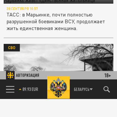
28 СЕНТЯБРЯ 10:57
ТАСС: в Марьинке, почти полностью
разрушенной боевиками ВСУ, продолжает
жить единственная женщина.
СВО
18+
АВТОРИЗАЦИЯ
Конец "Валькирии": русские войска
85.64 BRENT
ликвидировали боевичку из элитного
БЕЛАРУСЬ
подразделения ВСУ
18 АВГУСТА 22:21
Русские военные продолжают планомерно