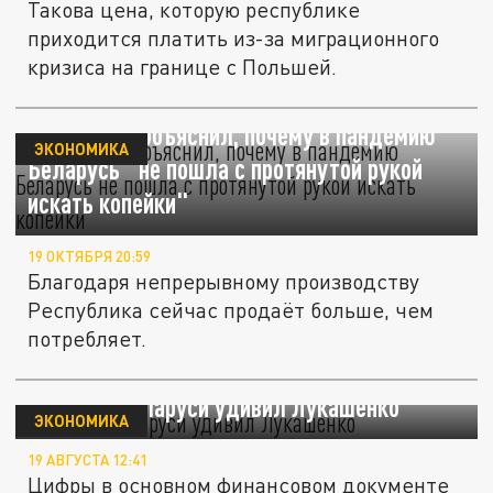
Такова цена, которую республике
приходится платить из-за миграционного
кризиса на границе с Польшей.
Лукашенко объяснил, почему в пандемию
ЭКОНОМИКА
Беларусь "не пошла с протянутой рукой
искать копейки"
19 ОКТЯБРЯ 20:59
Благодаря непрерывному производству
Республика сейчас продаёт больше, чем
потребляет.
Бюджет Беларуси удивил Лукашенко
ЭКОНОМИКА
19 АВГУСТА 12:41
Цифры в основном финансовом документе