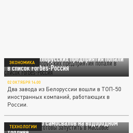
Сразу два белорусских предприятия попали
ЭКОНОМИКА
в список Forbes-Россия
02 ОКТЯБРЯ 14:00
Два завода из Белоруссии вошли в ТОП-50
иностранных компаний, работающих в
России.
В Белоруссии готовы запустить в массовое
производство самосвалов на водородном
ТЕХНОЛОГИИ
топливе