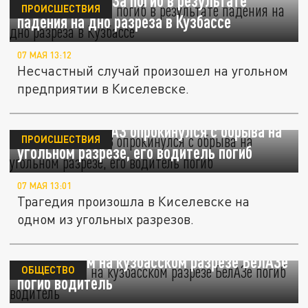
Водитель БелАЗа погиб в результате
ПРОИСШЕСТВИЯ
падения на дно разреза в Кузбассе
07 МАЯ 13:12
Несчастный случай произошел на угольном
предприятии в Киселевске.
В Кузбассе БелАЗ опрокинулся с обрыва на
ПРОИСШЕСТВИЯ
угольном разрезе, его водитель погиб
07 МАЯ 13:01
Трагедия произошла в Киселевске на
одном из угольных разрезов.
В сгоревшем на кузбасском разрезе БелАЗе
ОБЩЕСТВО
погиб водитель