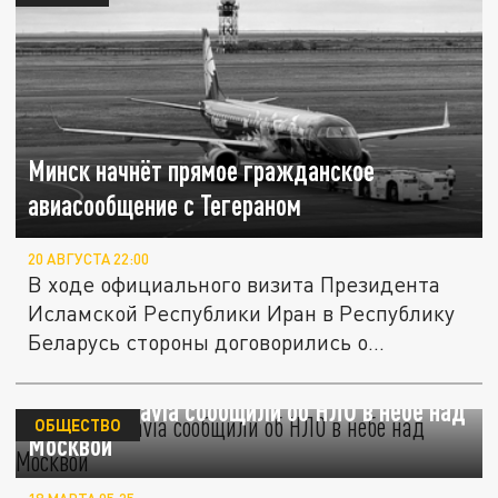
Минск начнёт прямое гражданское
авиасообщение с Тегераном
20 АВГУСТА 22:00
В ходе официального визита Президента
Исламской Республики Иран в Республику
Беларусь стороны договорились о...
Пилоты Belavia сообщили об НЛО в небе над
ОБЩЕСТВО
Москвой