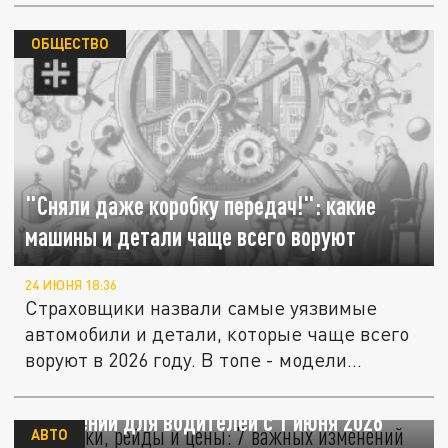
ОБЩЕСТВО
"Сняли даже коробку передач!": какие
машины и детали чаще всего воруют
24 ИЮНЯ 18:36
Страховщики назвали самые уязвимые
автомобили и детали, которые чаще всего
воруют в 2026 году. В топе - модели...
Парковки, рейды и цены: 7 важных
изменений для водителей с 1 июня 2026
АВТО