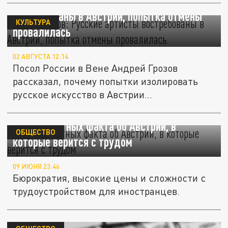
Посол Грозов: Русские артисты
востребованы в Австрии, попытка отмены
КУЛЬТУРА
провалилась
02 АВГУСТА 12:14
Посол России в Вене Андрей Грозов
рассказал, почему попытки изолировать
русское искусство в Австрии...
Три неприятных факта об Австрии, в
ОБЩЕСТВО
которые верится с трудом
09 ИЮНЯ 23:46
Бюрократия, высокие цены и сложности с
трудоустройством для иностранцев.