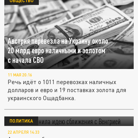
ОБЩЕСТВО
Австрия перевезла на Украину около
20 млрд евро наличными и золотом
с начала СВО
11 МАЯ 20:16
Речь идёт о 1011 перевозках наличных
долларов и евро и 19 поставках золота для
украинского Ощадбанка.
Австрия оценила идею сближения
с Венгрией
ПОЛИТИКА
22 АПРЕЛЯ 14:33