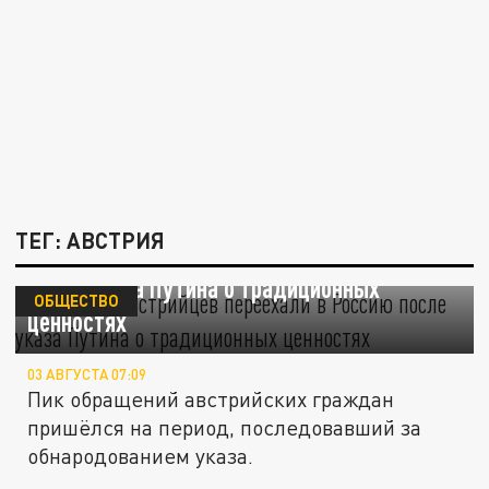
ТЕГ: АВСТРИЯ
Полсотни австрийцев переехали в Россию
после указа Путина о традиционных
ОБЩЕСТВО
ценностях
03 АВГУСТА 07:09
Пик обращений австрийских граждан
пришёлся на период, последовавший за
обнародованием указа.