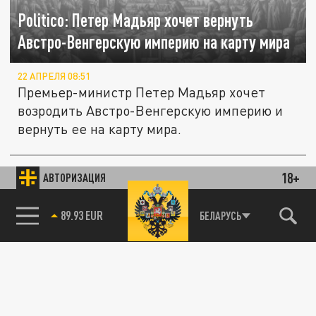
Politico: Петер Мадьяр хочет вернуть
Австро-Венгерскую империю на карту мира
22 АПРЕЛЯ 08:51
Премьер-министр Петер Мадьяр хочет
возродить Австро-Венгерскую империю и
вернуть ее на карту мира.
В Австрии хотят запретить сидеть в
18+
АВТОРИЗАЦИЯ
ОБЩЕСТВО
соцсетях детям до 14 лет
БЕЛАРУСЬ
85.64 BRENT
89.93 EUR
29 МАРТА 03:02
В Европе обеспокоены повальным
увлечением молодого поколения
социальными сетями. Власти некоторых
стран вводят...