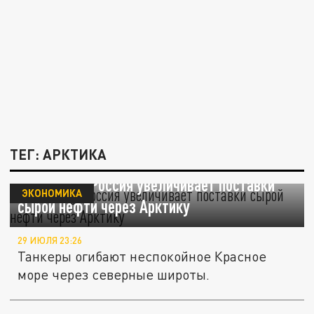
ТЕГ: АРКТИКА
Bloomberg: Россия увеличивает поставки
ЭКОНОМИКА
сырой нефти через Арктику
29 ИЮЛЯ 23:26
Танкеры огибают неспокойное Красное
море через северные широты.