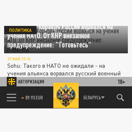
Вот это да! Корабль России ворвался на
ПОЛИТИКА
учения НАТО. От КНР внезапное
предупреждение: "Готовьтесь"
27 МАЯ 13:16
Sohu: Такого в НАТО не ожидали - на
учения альянса ворвался русский военный
корабль. В КНР на этом фоне...
18+
АВТОРИЗАЦИЯ
85.64 BRENT
БЕЛАРУСЬ
ОБЩЕСТВО