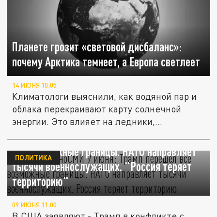
Планете грозит «световой дисбаланс»:
почему Арктика темнеет, а Европа светлеет
14 ИЮНЯ 10:05
Климатологи выяснили, как водяной пар и
облака перекраивают карту солнечной
энергии. Это влияет на ледники,...
Главное в иноСМИ 9 июня: Трамп перешёл
все возможные границы. НАТО направляет
ПОЛИТИКА
тысячи военнослужащих. "Россия теряет
территорию"
09 ИЮНЯ 11:00
В США заявляют - Трамп в конфликте с