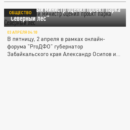
Федеральный министр оценил проект парка
ОБЩЕСТВО
"Северный лес"
03 АПРЕЛЯ 04:18
В пятницу, 2 апреля в рамках онлайн-
форума "ProДФО" губернатор
Забайкальского края Александр Осипов и...