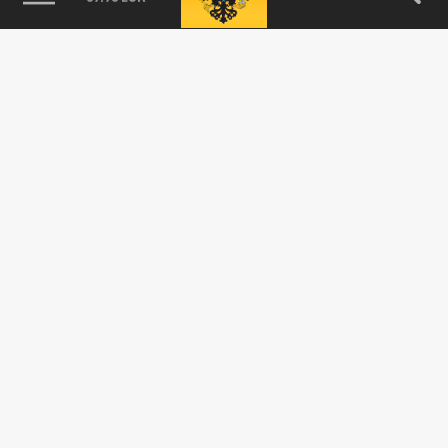
115093, г. Москва, переулок Партийный,
д.1, к.57, стр.3, эт.1, пом.I, ком.45