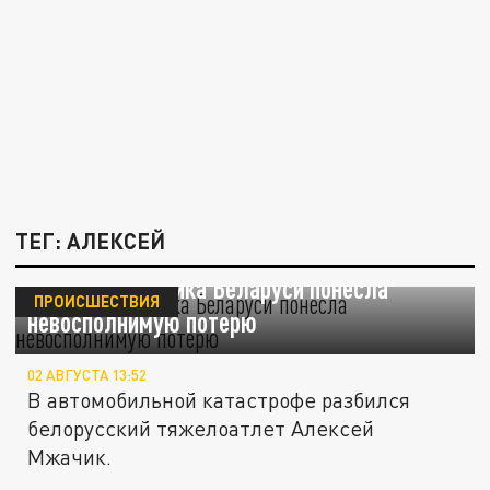
ТЕГ: АЛЕКСЕЙ
Тяжелая атлетика Беларуси понесла
ПРОИСШЕСТВИЯ
невосполнимую потерю
02 АВГУСТА 13:52
В автомобильной катастрофе разбился
белорусский тяжелоатлет Алексей
Мжачик.