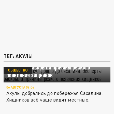
ТЕГ: АКУЛЫ
Нашествие акул дошло до Сахалина.
Эксперты раскрыли причины резкого
ОБЩЕСТВО
появления хищников
06 АВГУСТА 09:06
Акулы добрались до побережья Сахалина.
Хищников всё чаще видят местные.