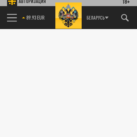
18+
АВТОРИЗАЦИЯ
85.64 BRENT
БЕЛАРУСЬ
Власти Египта рассказали, какая одежда
привлекает акул-людоедов
03 ДЕКАБРЯ 14:35
Любимые неоновые бикини и плавки с
пайетками лучше оставить дома.
ОБЩЕСТВО
Shot: из-за нашествия акул-людоедов в