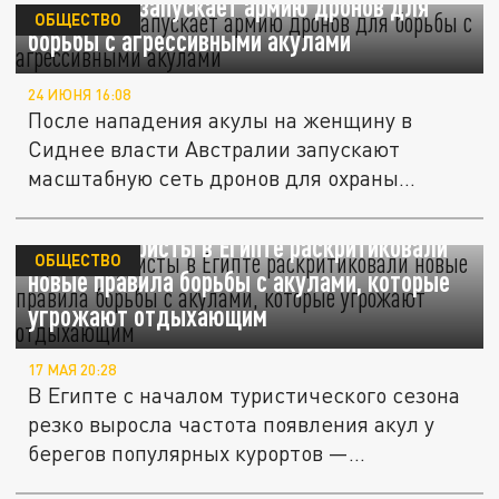
Австралия запускает армию дронов для
ОБЩЕСТВО
борьбы с агрессивными акулами
24 ИЮНЯ 16:08
После нападения акулы на женщину в
Сиднее власти Австралии запускают
масштабную сеть дронов для охраны
пляжей.
Русские туристы в Египте раскритиковали
ОБЩЕСТВО
новые правила борьбы с акулами, которые
угрожают отдыхающим
17 МАЯ 20:28
В Египте с началом туристического сезона
резко выросла частота появления акул у
берегов популярных курортов —...