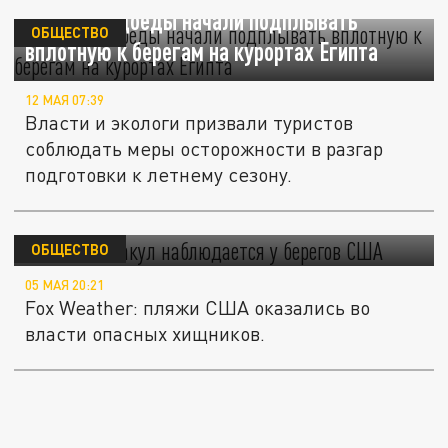
Акулы-людоеды начали подплывать
ОБЩЕСТВО
вплотную к берегам на курортах Египта
12 МАЯ 07:39
Власти и экологи призвали туристов
соблюдать меры осторожности в разгар
подготовки к летнему сезону.
Нашествие акул наблюдается у берегов
США
ОБЩЕСТВО
05 МАЯ 20:21
Fox Weather: пляжи США оказались во
власти опасных хищников.