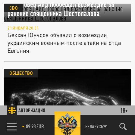
Ахматовец Аид пообещал возмездие за
СВО
ранение священника Шестопалова
21 ЯНВАРЯ 20:31
Бекхан Юнусов объявил о возмездии
украинским военным после атаки на отца
Евгения.
ОБЩЕСТВО
18+
АВТОРИЗАЦИЯ
Накануне сообщений о страшном ДТП Адам
Кадыров был награждён очередной
85.64 BRENT
БЕЛАРУСЬ
медалью