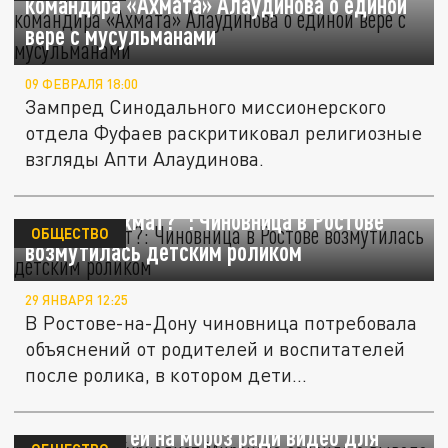
командира «Ахмата» Алаудинова о единой
вере с мусульманами
09 ФЕВРАЛЯ 18:00
Зампред Синодального миссионерского
отдела Фуфаев раскритиковал религиозные
взгляды Апти Алаудинова.
"Что за "Ахмат?": Чиновница в Ростове
ОБЩЕСТВО
возмутилась детским роликом
29 ЯНВАРЯ 12:25
В Ростове-на-Дону чиновница потребовала
объяснений от родителей и воспитателей
после ролика, в котором дети...
Лента.ру: Журналист Миронова заявила о
выводе детей на мороз ради видео для