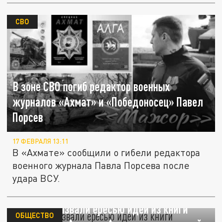
СВО
В зоне СВО погиб редактор военных
журналов «Ахмат» и «Победоносец» Павел
Порсев
17 ФЕВРАЛЯ 13:11
В «Ахмате» сообщили о гибели редактора
военного журнала Павла Порсева после
удара ВСУ.
В Церкви назвали ересью идеи из книги
ОБЩЕСТВО