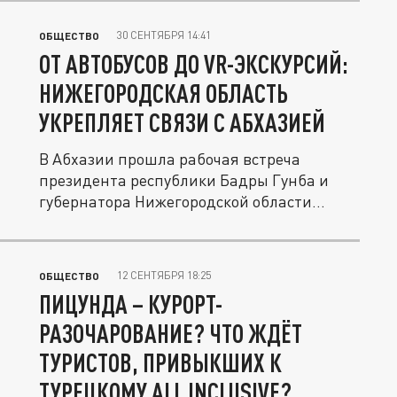
30 СЕНТЯБРЯ 14:41
ОБЩЕСТВО
ОТ АВТОБУСОВ ДО VR-ЭКСКУРСИЙ:
НИЖЕГОРОДСКАЯ ОБЛАСТЬ
УКРЕПЛЯЕТ СВЯЗИ С АБХАЗИЕЙ
В Абхазии прошла рабочая встреча
президента республики Бадры Гунба и
губернатора Нижегородской области
Глеба...
12 СЕНТЯБРЯ 18:25
ОБЩЕСТВО
ПИЦУНДА – КУРОРТ-
РАЗОЧАРОВАНИЕ? ЧТО ЖДЁТ
ТУРИСТОВ, ПРИВЫКШИХ К
ТУРЕЦКОМУ ALL INCLUSIVE?