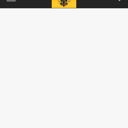
115093, г. Москва, переулок Партийный,
д.1, к.57, стр.3, эт.1, пом.I, ком.45