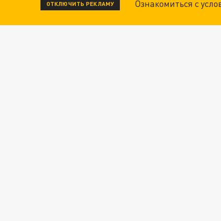
Ознакомиться с усл
ОТКЛЮЧИТЬ РЕКЛАМУ
"КРОТАМИ" БЫЛИ ВСЕ? ТЕРАКТ В ЦЕНТРЕ М
ДАНЯ С ДАШЕЙ СПАСЛИСЬ ОТ БОЕВИКОВ ВСУ
ВОТ ЭТО ТРИЛЛЕР! ТАЙНА УДАРА УКРАИНЫ П
Новости СМИ2