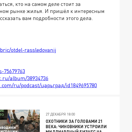
ься, кто на самом деле стоит за
ном рынке жилья. И пришёл к интересным
ассказать вам подробности этого дела.
bric/otdel-rassledovanij
ts-75679763
x.ru/album/38934736
le.com/ru/podcast/царьград/id1849695780
27 ДЕКАБРЯ 18:00
ОХОТНИКИ ЗА ГОЛОВАМИ 21
ВЕКА: ЧИНОВНИКИ УСТРОИЛИ
МИЛЛИАРДНЫЙ БИЗНЕС НА